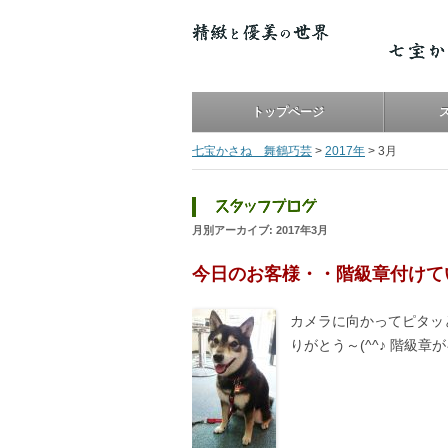
トップページ
七宝かさね 舞鶴巧芸
>
2017年
>
3月
月別アーカイブ:
2017年3月
今日のお客様・・階級章付けて
カメラに向かってピタッ
りがとう～(^^♪ 階級