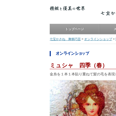
トップページ
七宝かさね 舞鶴巧芸
>
オンラインショップ
>
ミュシャ 四季（春）
金糸を１本１本貼り重ねて髪の毛を表現