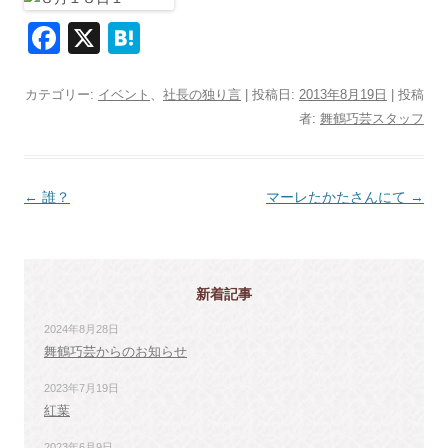
F
X
H
a
at
c
e
カテゴリー:
イベント
、
社長の独り言
| 投稿日:
2013年8月19日
|
投稿
者:
舞鶴巧芸スタッフ
e
n
b
a
o
投
←
誰？
マーレたかたさんにて
→
o
稿
k
ナ
ビ
新着記事
ゲ
2024年8月28日
ー
舞鶴巧芸からのお知らせ
シ
2023年7月19日
ョ
紅葉
ン
2023年6月9日