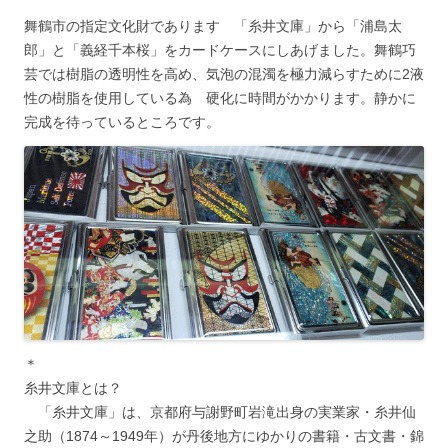
舞鶴市の指定文化財であります 「糸井文庫」から「浦島太
郎」と「義経千本桜」をカードケースにしあげました。舞鶴巧
芸では樹脂の透明性を高め、気泡の混濁を極力減らすために2液
性の樹脂を使用している為 硬化に時間がかかります。静かに
完成を待っているところです。
＊
糸井文庫とは？
「糸井文庫」は、京都府与謝野町岩滝出身の実業家・糸井仙
之助（1874～1949年）が丹後地方にゆかりの書籍・古文書・錦