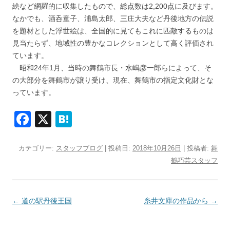
絵など網羅的に収集したもので、総点数は2,200点に及びます。
なかでも、酒呑童子、浦島太郎、三庄大夫など丹後地方の伝説
を題材とした浮世絵は、全国的に見てもこれに匹敵するものは
見当たらず、地域性の豊かなコレクションとして高く評価され
ています。
昭和24年1月、当時の舞鶴市長・水嶋彦一郎らによって、そ
の大部分を舞鶴市が譲り受け、現在、舞鶴市の指定文化財とな
っています。
F
X
H
a
at
c
e
カテゴリー:
スタッフブログ
| 投稿日:
2018年10月26日
|
投稿者:
舞
鶴巧芸スタッフ
e
n
b
a
o
投
←
道の駅丹後王国
糸井文庫の作品から
→
o
稿
ナ