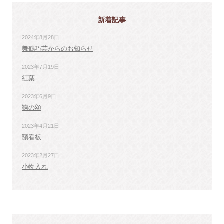
k
ビ
新着記事
ゲ
2024年8月28日
ー
舞鶴巧芸からのお知らせ
シ
2023年7月19日
ョ
紅葉
ン
2023年6月9日
鞠の額
2023年4月21日
額看板
2023年2月27日
小物入れ