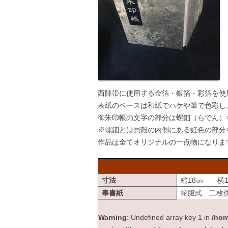
西陣帯に使用する金箔・銀箔・彩箔を使
表紙のベースは和紙でハケや筆で色彩し
御朱印帳の文字の部分は螺鈿（らでん）
※螺鈿とは貝殻の内側にある虹色の部分
作品は全てオリジナルの一点物になりま
寸法
縦18㎝ 横1
奉書紙
蛇腹式 二枚
Warning
: Undefined array key 1 in
/hom