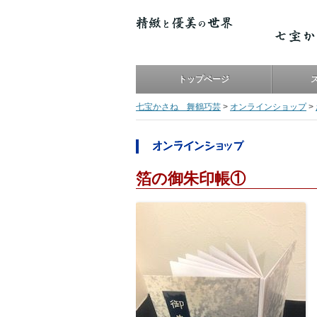
トップページ
七宝かさね 舞鶴巧芸
>
オンラインショップ
>
箔の御朱印帳①