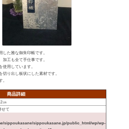
用した雅な御朱印帳です。
、加工も全て手仕事です。
を使用しています。
を切り出し板状にした素材です。
す。
商品詳細
2㎝
併せて
e/sippoukasane/sippoukasane.jp/public_html/wp/wp-