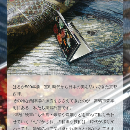
はるか500年前、室町時代から日本の美を紡いできた京都
西陣。
その雅な西陣織の源流をささえてきたのが、舞鶴市森本
町にある、私たち舞鶴巧芸です。
和紙に幾重にも金箔・銀箔や螺鈿などを重ねて貼り合わ
せていく「七宝かさね」の精緻な技術は、時代が移り変
わっても、舞鶴の地で受け継がれ脈々と秘められてきま