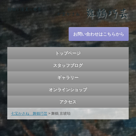
お問い合わせはこちらから
トップページ
スタッフブログ
ギャラリー
オンラインショップ
アクセス
七宝かさね 舞鶴巧芸
>
舞鶴 京琥珀
舞