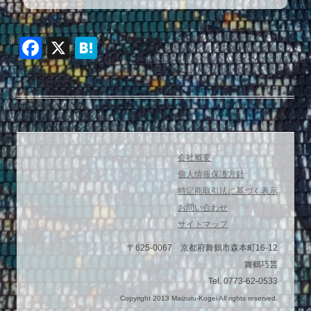
F
X
H
a
at
c
e
e
n
b
a
o
会社概要
o
個人情報保護方針
特定商取引法に基づく表示
k
お問い合わせ
サイトマップ
〒625-0067 京都府舞鶴市森本町16-12
舞鶴巧芸
Tel. 0773-62-0533
Copyright 2013 Maizuru-Kogei All rights reserved.